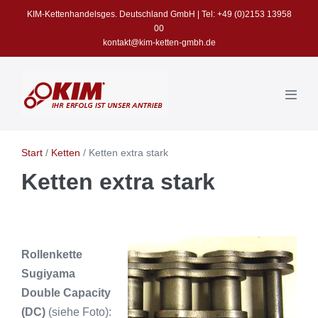
Zum
KIM-Kettenhandelsges. Deutschland GmbH | Tel: +49 (0)2153 13958
Inhalt
00
kontakt@kim-ketten-gmbh.de
springen
Menü
Schalt
Start
/
Ketten
/
Ketten extra stark
Ketten extra stark
Rollenkette
Sugiyama
Double Capacity
(DC)
(siehe Foto):