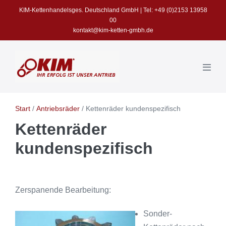
Zum
KIM-Kettenhandelsges. Deutschland GmbH | Tel: +49 (0)2153 13958
Inhalt
00
kontakt@kim-ketten-gmbh.de
springen
Menü
Schalt
Start
/
Antriebsräder
/
Kettenräder kundenspezifisch
Kettenräder
kundenspezifisch
Zerspanende Bearbeitung:
Sonder-