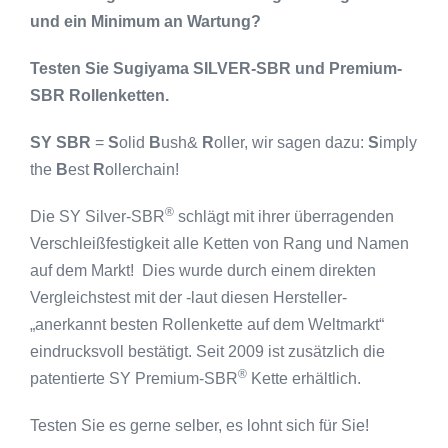
und ein Minimum an Wartung?
Testen Sie Sugiyama SILVER-SBR und Premium-
SBR Rollenketten.
SY SBR
=
S
olid
B
ush&
R
oller, wir sagen dazu:
S
imply
the
B
est
R
ollerchain!
®
Die SY Silver-SBR
schlägt mit ihrer überragenden
Verschleißfestigkeit alle Ketten von Rang und Namen
auf dem Markt! Dies wurde durch einem direkten
Vergleichstest mit der -laut diesen Hersteller-
„anerkannt besten Rollenkette auf dem Weltmarkt“
eindrucksvoll bestätigt. Seit 2009 ist zusätzlich die
®
patentierte SY Premium-SBR
Kette erhältlich.
Testen Sie es gerne selber, es lohnt sich für Sie!