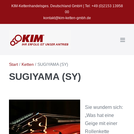
Zum
KIM-Kettenhandelsges. Deutschland GmbH | Tel: +49 (0)2153 13958
Inhalt
00
kontakt@kim-ketten-gmbh.de
springen
Menü
Schalt
Start
/
Ketten
/
SUGIYAMA (SY)
SUGIYAMA (SY)
Sie wundern sich:
„Was hat eine
Geige mit einer
Rollenkette